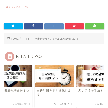
おすすめサービス
HOME
Tips
無料のデザインツールCanvaが面白い！
RELATED POST
Tips
Tips
の読書量が増えた３つ
自分時間を見える化しよ
悪い習慣を手放す方
要因
う
2021年2月4日
2021年6月23日
2021年5月